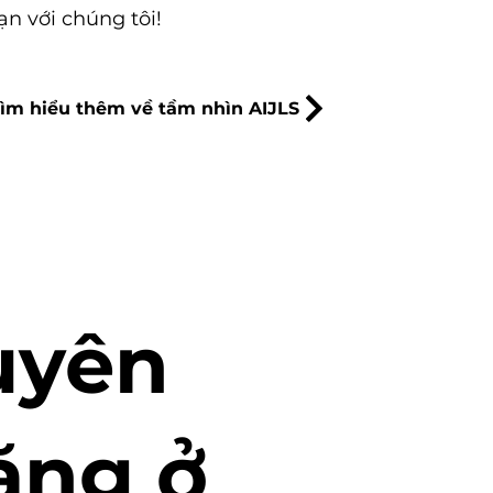
n với chúng tôi!
ìm hiểu thêm về tầm nhìn AIJLS
uyên
hăng ở