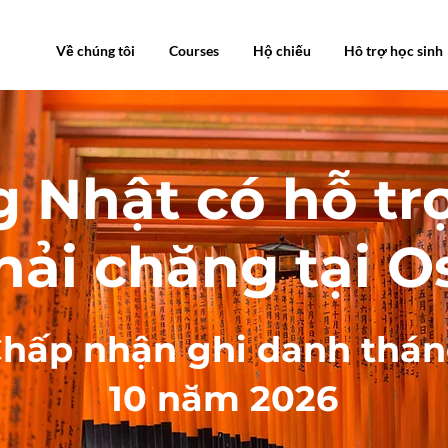
Nhà
Về chúng tôi
Courses
Hộ chiếu
Hô trợ học sinh
 Nhật có hỗ trợ
hải chăng tại O
hấp nhận ghi danh thá
10 năm 2026