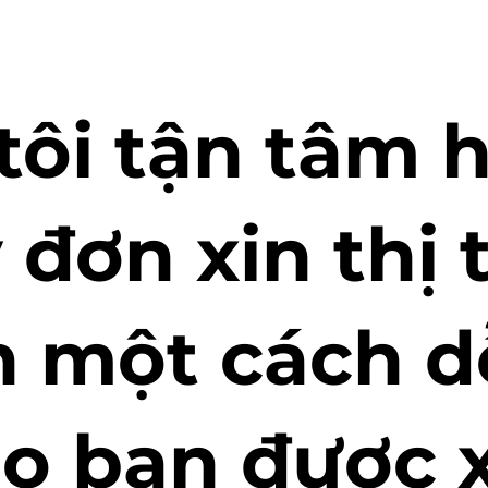
ôi tận tâm h
ý đơn xin thị
n một cách d
o bạn được 