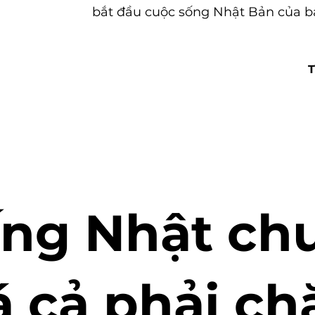
bắt đầu cuộc sống Nhật Bản của bạ
T
ếng Nhật ch
á cả phải c