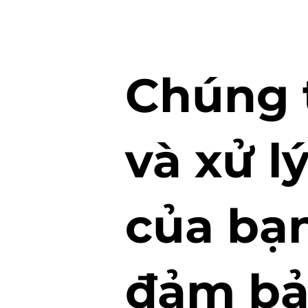
Chúng t
và xử l
của bạ
đảm bả