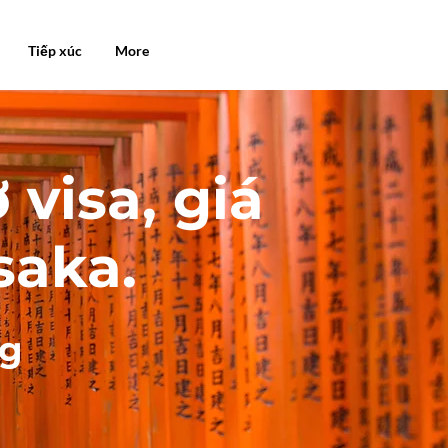
Tiếp xúc
More
 visa, giá
saka.
ng