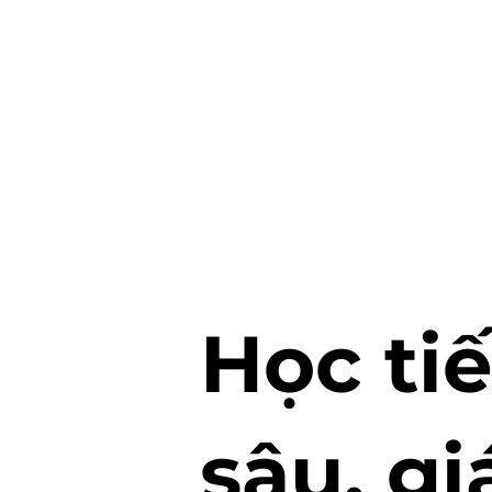
Học ti
sâu, gi