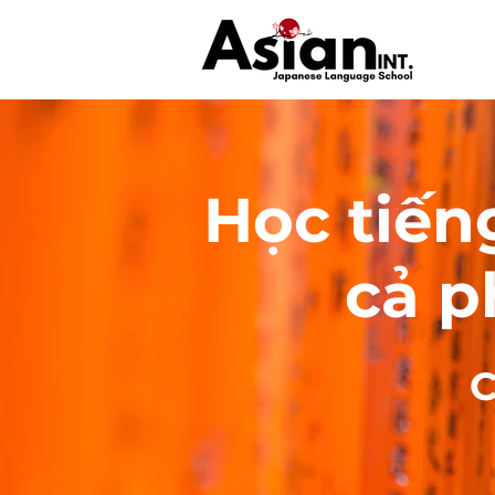
Học tiếng
cả p
C