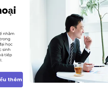
hoại
kế nhằm
 trong
đại học
c sinh
và tiếp
I.
iểu thêm