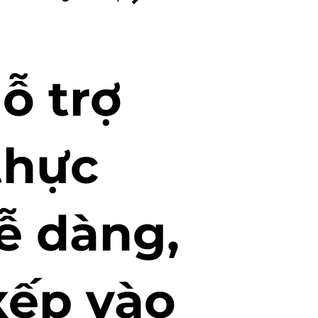
ỗ trợ
 thực
ễ dàng,
xếp vào